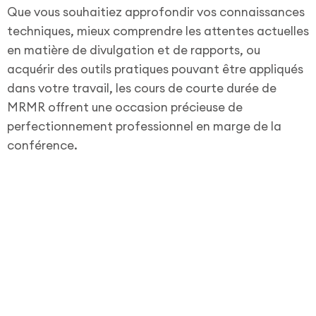
Que vous souhaitiez approfondir vos connaissances
techniques, mieux comprendre les attentes actuelles
en matière de divulgation et de rapports, ou
acquérir des outils pratiques pouvant être appliqués
dans votre travail, les cours de courte durée de
MRMR offrent une occasion précieuse de
perfectionnement professionnel en marge de la
conférence.
Informations importants
Les places aux cours de courte durée sont
attribuées selon le principe du premier arrivé,
premier servi.
L’inscription à la conférence n’est pas
requise pour participer à un cours intensif.
Les participants recevront un certificat de