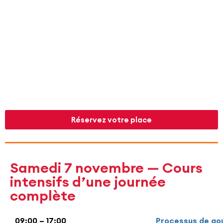
Cours intensif d’une demi-journée
Inscription normale : 350 $
Inscription étudiante : 175 $
* Le prix comprend une pause-café et les notes
de cours.
Réservez votre place
Samedi 7 novembre — Cours
intensifs d’une journée
complète
09:00 – 17:00
Processus de go